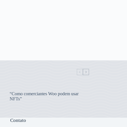
“Como comerciantes Woo podem usar
NFTs”
Contato