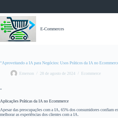
Pular
para
o
conteúdo
E-Commerces
“Aproveitando a IA para Negócios: Usos Práticos da IA no Ecommerc
Emerson
28 de agosto de 2024
Ecommerce
“
Aplicações Práticas da IA no Ecommerce
Apesar das preocupações com a IA, 65% dos consumidores confiam em
melhorar as experiências dos clientes com a IA.