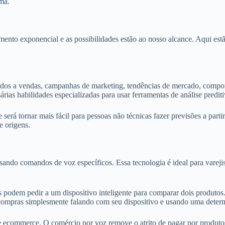
ema.
cimento exponencial e as possibilidades estão ao nosso alcance. Aqui e
ados a vendas, campanhas de marketing, tendências de mercado, compor
rias habilidades especializadas para usar ferramentas de análise prediti
rá tornar mais fácil para pessoas não técnicas fazer previsões a partir
e origens.
do comandos de voz específicos. Essa tecnologia é ideal para varejist
odem pedir a um dispositivo inteligente para comparar dois produtos. 
compras simplesmente falando com seu dispositivo e usando uma deter
 ecommerce. O comércio por voz remove o atrito de pagar por produtos