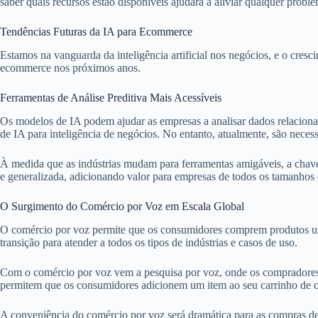
saber quais recursos estão disponíveis ajudará a aliviar qualquer probl
Tendências Futuras da IA para Ecommerce
Estamos na vanguarda da inteligência artificial nos negócios, e o cres
ecommerce nos próximos anos.
Ferramentas de Análise Preditiva Mais Acessíveis
Os modelos de IA podem ajudar as empresas a analisar dados relacion
de IA para inteligência de negócios. No entanto, atualmente, são necessá
À medida que as indústrias mudam para ferramentas amigáveis, a chave se
e generalizada, adicionando valor para empresas de todos os tamanhos 
O Surgimento do Comércio por Voz em Escala Global
O comércio por voz permite que os consumidores comprem produtos usan
transição para atender a todos os tipos de indústrias e casos de uso.
Com o comércio por voz vem a pesquisa por voz, onde os compradores p
permitem que os consumidores adicionem um item ao seu carrinho de 
A conveniência do comércio por voz será dramática para as compras de