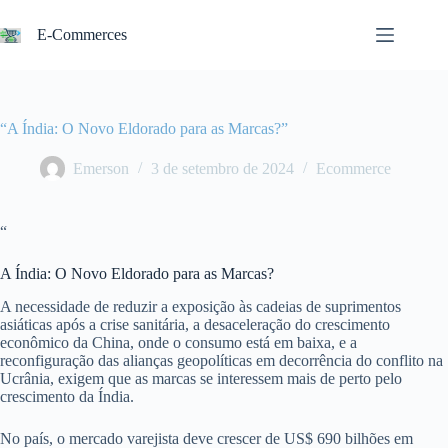
Pular
para
E-Commerces
o
conteúdo
“A Índia: O Novo Eldorado para as Marcas?”
Emerson
3 de setembro de 2024
Ecommerce
“
A Índia: O Novo Eldorado para as Marcas?
A necessidade de reduzir a exposição às cadeias de suprimentos
asiáticas após a crise sanitária, a desaceleração do crescimento
econômico da China, onde o consumo está em baixa, e a
reconfiguração das alianças geopolíticas em decorrência do conflito na
Ucrânia, exigem que as marcas se interessem mais de perto pelo
crescimento da Índia.
No país, o mercado varejista deve crescer de US$ 690 bilhões em