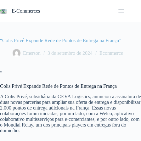
Pular
para
E-Commerces
o
conteúdo
“Colis Privé Expande Rede de Pontos de Entrega na França”
Emerson
3 de setembro de 2024
Ecommerce
“
Colis Privé Expande Rede de Pontos de Entrega na França
A Colis Privé, subsidiária da CEVA Logistics, anunciou a assinatura de
duas novas parcerias para ampliar sua oferta de entrega e disponibilizar
2.000 pontos de entrega adicionais na França. Essas novas
colaborações foram iniciadas, por um lado, com a Welco, aplicativo
colaborativo multisserviços para e-comerciantes, e por outro lado, com
o Mondial Relay, um dos principais players em entregas fora do
domicílio.