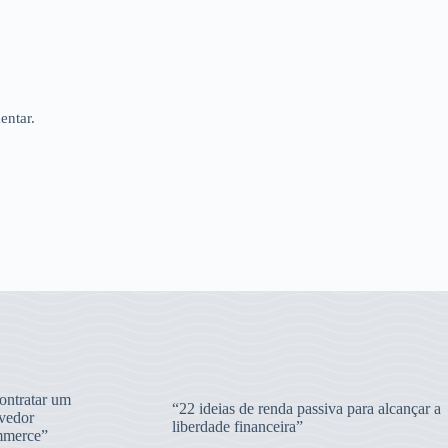
entar.
ntratar um
“22 ideias de renda passiva para alcançar a
vedor
liberdade financeira”
merce”