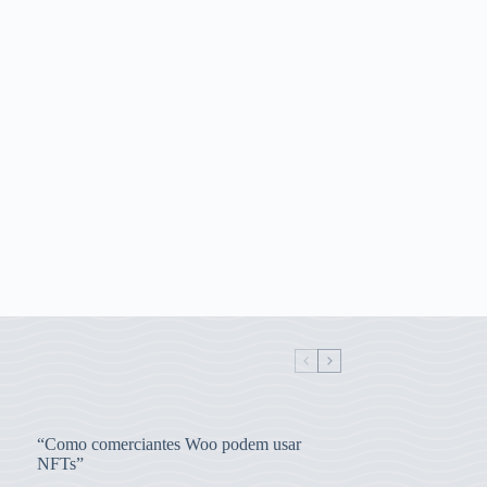
“Como comerciantes Woo podem usar
NFTs”