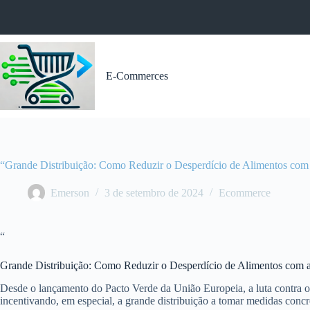
Pular
para
o
conteúdo
E-Commerces
“Grande Distribuição: Como Reduzir o Desperdício de Alimentos com
Emerson
3 de setembro de 2024
Ecommerce
“
Grande Distribuição: Como Reduzir o Desperdício de Alimentos com 
Desde o lançamento do Pacto Verde da União Europeia, a luta contra o 
incentivando, em especial, a grande distribuição a tomar medidas concr