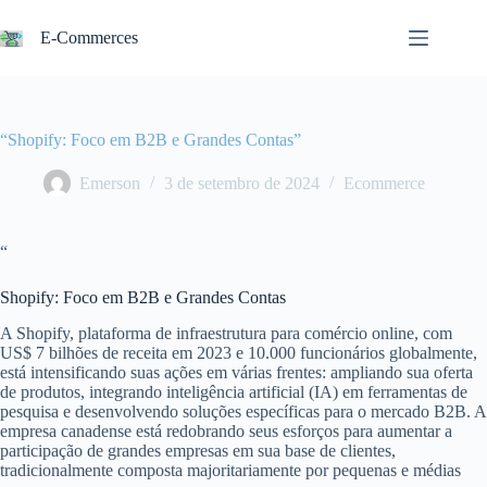
Pular
para
E-Commerces
o
conteúdo
“Shopify: Foco em B2B e Grandes Contas”
Emerson
3 de setembro de 2024
Ecommerce
“
Shopify: Foco em B2B e Grandes Contas
A Shopify, plataforma de infraestrutura para comércio online, com
US$ 7 bilhões de receita em 2023 e 10.000 funcionários globalmente,
está intensificando suas ações em várias frentes: ampliando sua oferta
de produtos, integrando inteligência artificial (IA) em ferramentas de
pesquisa e desenvolvendo soluções específicas para o mercado B2B. A
empresa canadense está redobrando seus esforços para aumentar a
participação de grandes empresas em sua base de clientes,
tradicionalmente composta majoritariamente por pequenas e médias