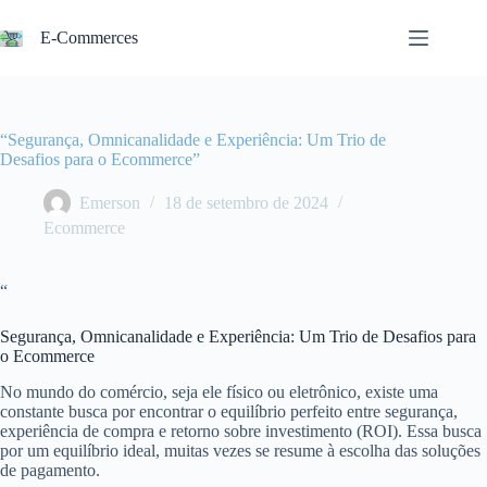
Pular
para
E-Commerces
o
conteúdo
“Segurança, Omnicanalidade e Experiência: Um Trio de
Desafios para o Ecommerce”
Emerson
18 de setembro de 2024
Ecommerce
“
Segurança, Omnicanalidade e Experiência: Um Trio de Desafios para
o Ecommerce
No mundo do comércio, seja ele físico ou eletrônico, existe uma
constante busca por encontrar o equilíbrio perfeito entre segurança,
experiência de compra e retorno sobre investimento (ROI). Essa busca
por um equilíbrio ideal, muitas vezes se resume à escolha das soluções
de pagamento.