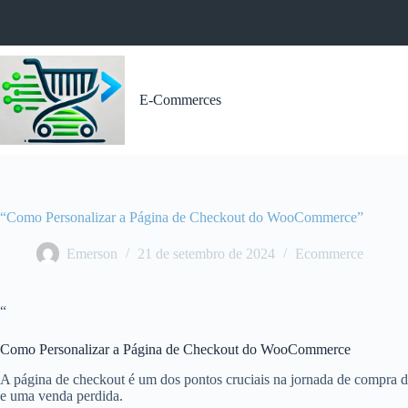
Pular
para
o
conteúdo
E-Commerces
“Como Personalizar a Página de Checkout do WooCommerce”
Emerson
21 de setembro de 2024
Ecommerce
“
Como Personalizar a Página de Checkout do WooCommerce
A página de checkout é um dos pontos cruciais na jornada de compra do s
e uma venda perdida.