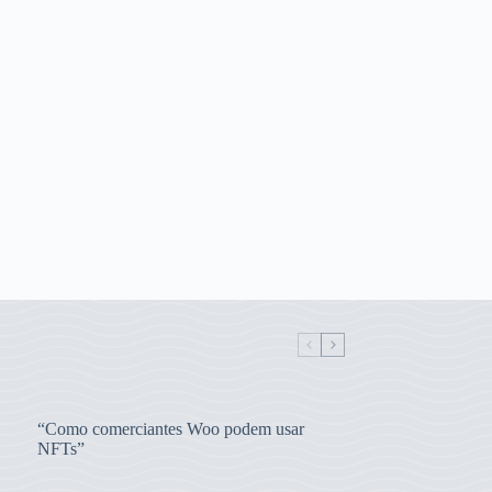
“Como comerciantes Woo podem usar
NFTs”