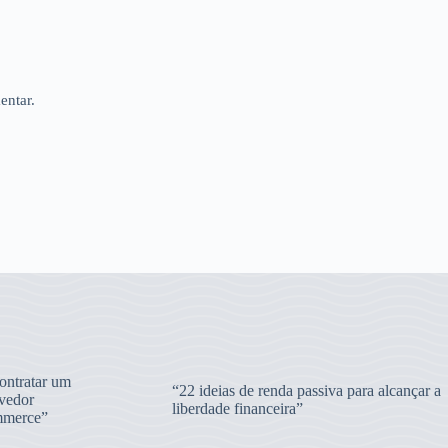
entar.
ntratar um
“22 ideias de renda passiva para alcançar a
vedor
liberdade financeira”
merce”