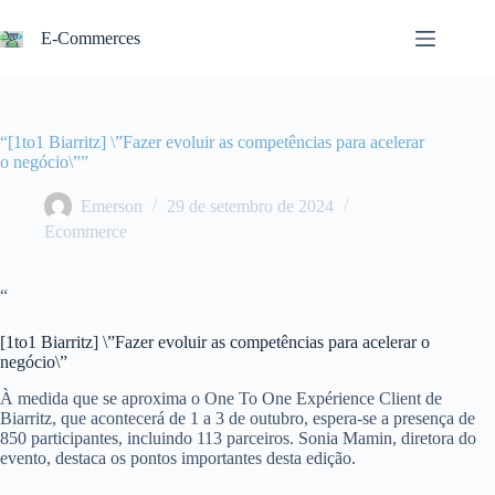
Pular
para
E-Commerces
o
conteúdo
“[1to1 Biarritz] \”Fazer evoluir as competências para acelerar
o negócio\””
Emerson
29 de setembro de 2024
Ecommerce
“
[1to1 Biarritz] \”Fazer evoluir as competências para acelerar o
negócio\”
À medida que se aproxima o One To One Expérience Client de
Biarritz, que acontecerá de 1 a 3 de outubro, espera-se a presença de
850 participantes, incluindo 113 parceiros. Sonia Mamin, diretora do
evento, destaca os pontos importantes desta edição.