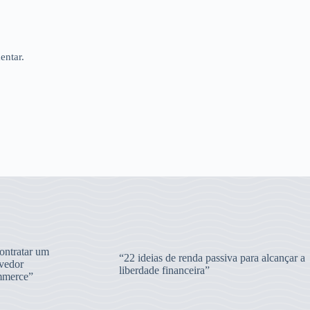
entar.
ntratar um
“22 ideias de renda passiva para alcançar a
vedor
liberdade financeira”
merce”