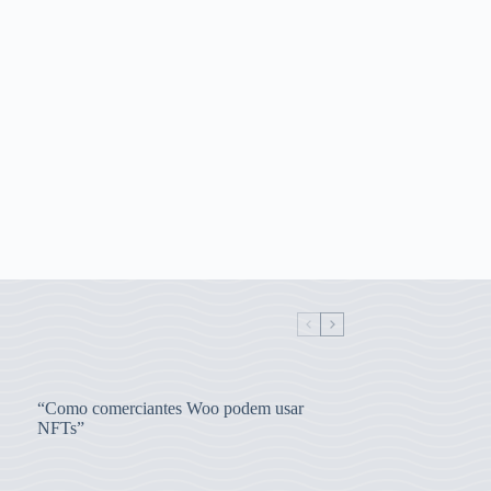
“Como comerciantes Woo podem usar
NFTs”