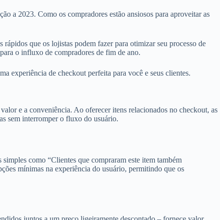
ção a 2023. Como os compradores estão ansiosos para aproveitar as
 rápidos que os lojistas podem fazer para otimizar seu processo de
 para o influxo de compradores de fim de ano.
ma experiência de checkout perfeita para você e seus clientes.
valor e a conveniência. Ao oferecer itens relacionados no checkout, as
as sem interromper o fluxo do usuário.
ts simples como “Clientes que compraram este item também
ções mínimas na experiência do usuário, permitindo que os
ndidos juntos a um preço ligeiramente descontado – fornece valor