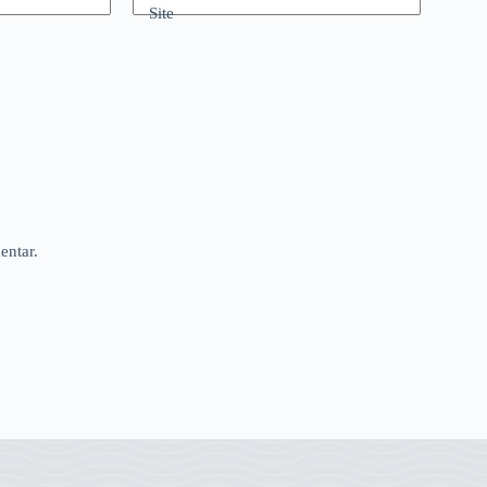
Site
entar.