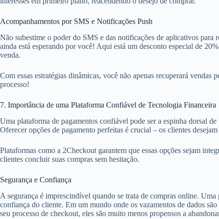
interesses em primeiro plano, reacendendo o desejo de comprar.
Acompanhamentos por SMS e Notificações Push
Não subestime o poder do SMS e das notificações de aplicativos para
ainda está esperando por você! Aqui está um desconto especial de 20
venda.
Com essas estratégias dinâmicas, você não apenas recuperará vendas pe
processo!
7. Importância de uma Plataforma Confiável de Tecnologia Financeira
Uma plataforma de pagamentos confiável pode ser a espinha dorsal de 
Oferecer opções de pagamento perfeitas é crucial – os clientes desejam 
Plataformas como a 2Checkout garantem que essas opções sejam integrad
clientes concluir suas compras sem hesitação.
Segurança e Confiança
A segurança é imprescindível quando se trata de compras online. Uma pl
confiança do cliente. Em um mundo onde os vazamentos de dados são um
seu processo de checkout, eles são muito menos propensos a abandonar