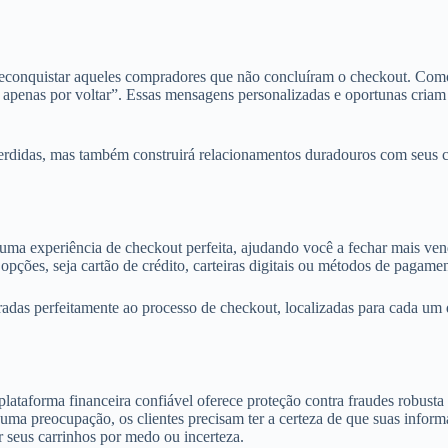
 reconquistar aqueles compradores que não concluíram o checkout. Com
% apenas por voltar”. Essas mensagens personalizadas e oportunas cri
rdidas, mas também construirá relacionamentos duradouros com seus cli
uma experiência de checkout perfeita, ajudando você a fechar mais ve
opções, seja cartão de crédito, carteiras digitais ou métodos de pagamen
as perfeitamente ao processo de checkout, localizadas para cada um de
ataforma financeira confiável oferece proteção contra fraudes robusta 
a preocupação, os clientes precisam ter a certeza de que suas informa
 seus carrinhos por medo ou incerteza.