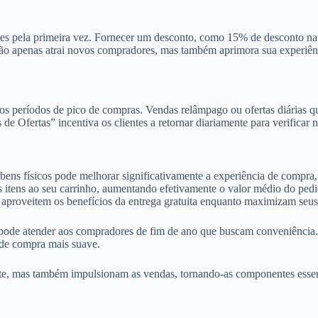
res pela primeira vez. Fornecer um desconto, como 15% de desconto na
a não apenas atrai novos compradores, mas também aprimora sua experiênc
e os períodos de pico de compras. Vendas relâmpago ou ofertas diárias 
Ofertas” incentiva os clientes a retornar diariamente para verificar n
e bens físicos pode melhorar significativamente a experiência de compra
mais itens ao seu carrinho, aumentando efetivamente o valor médio do 
e aproveitem os benefícios da entrega gratuita enquanto maximizam seus
, pode atender aos compradores de fim de ano que buscam conveniência
 de compra mais suave.
nte, mas também impulsionam as vendas, tornando-as componentes essenc