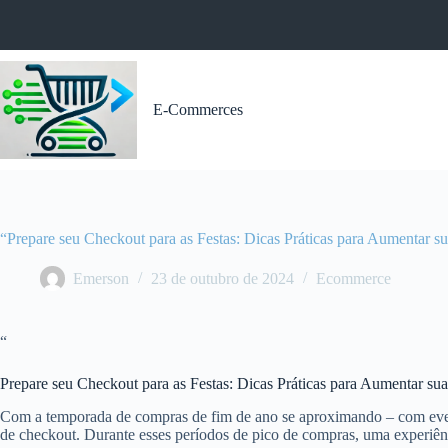
Pular
para
o
conteúdo
E-Commerces
“Prepare seu Checkout para as Festas: Dicas Práticas para Aumentar s
Emerson
23 de outubro de 2024
Ecommerce
“
Prepare seu Checkout para as Festas: Dicas Práticas para Aumentar su
Com a temporada de compras de fim de ano se aproximando – com event
de checkout. Durante esses períodos de pico de compras, uma experiê