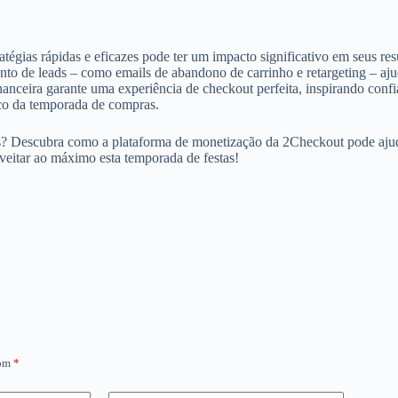
égias rápidas e eficazes pode ter um impacto significativo em seus res
to de leads – como emails de abandono de carrinho e retargeting – aju
ceira garante uma experiência de checkout perfeita, inspirando confian
ico da temporada de compras.
s? Descubra como a plataforma de monetização da 2Checkout pode ajudá-
oveitar ao máximo esta temporada de festas!
com
*