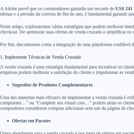
A Adobe prevê que os consumidores gastarão um recorde de
US$ 241 
ofertas e a pressão da correria de fim de ano, é fundamental garantir qu
Neste artigo, exploraremos várias estratégias que podem melhorar imedi
checkout. De aprimorar suas ofertas de venda cruzada a simplificar os 
Por fim, discutiremos como a integração de uma plataforma confiável de
1. Implemente Técnicas de Venda Cruzada
A venda cruzada é uma estratégia fundamental para incentivar os clien
empresas podem melhorar a satisfação do cliente e impulsionar as vend
Sugestões de Produtos Complementares
Uma das maneiras mais eficazes de implementar a venda cruzada é exi
compraram…” ou “Complete seu visual com…” podem atrair os clientes a
compradores considerem compras adicionais sem sair da página de che
Ofertas em Pacotes
Outra abordagem para a venda cruzada é por meio de ofertas em pacotes