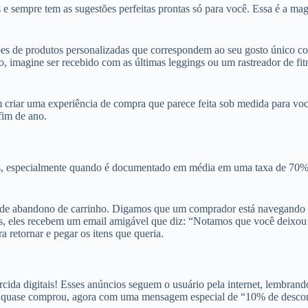
e sempre tem as sugestões perfeitas prontas só para você. Essa é a ma
ões de produtos personalizadas que correspondem ao seu gosto único 
o, imagine ser recebido com as últimas leggings ou um rastreador de fi
 criar uma experiência de compra que parece feita sob medida para voc
fim de ano.
as, especialmente quando é documentado em média em uma taxa de 70%
 de abandono de carrinho. Digamos que um comprador está navegando on
s, eles recebem um email amigável que diz: “Notamos que você deixou 
 retornar e pegar os itens que queria.
orcida digitais! Esses anúncios seguem o usuário pela internet, lembran
e ele quase comprou, agora com uma mensagem especial de “10% de desc