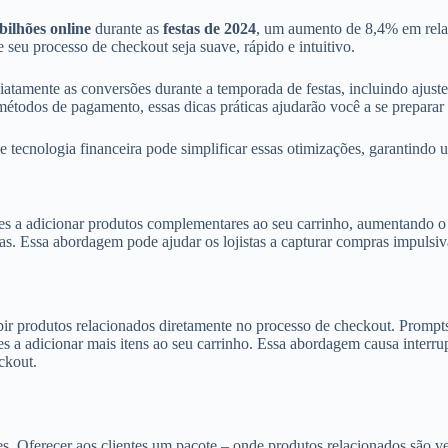
bilhões online
durante as
festas de 2024
, um aumento de 8,4% em rela
e seu processo de checkout seja suave, rápido e intuitivo.
atamente as conversões durante a temporada de festas, incluindo ajustes
métodos de pagamento, essas dicas práticas ajudarão você a se preparar
 tecnologia financeira pode simplificar essas otimizações, garantindo u
tes a adicionar produtos complementares ao seu carrinho, aumentando o 
as. Essa abordagem pode ajudar os lojistas a capturar compras impulsiv
bir produtos relacionados diretamente no processo de checkout. Promp
 adicionar mais itens ao seu carrinho. Essa abordagem causa interrup
ckout.
. Oferecer aos clientes um pacote – onde produtos relacionados são ve