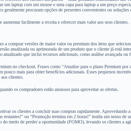
ar um laptop com um mouse e uma capa para laptop a um preço especial
ores geralmente procuram opções de presentes convenientes ou soluções 
umentar facilmente a receita e oferecer mais valor aos seus clientes.
entes a comprar versões de maior valor ou premium dos itens que seleci
rsão atualizada ou aprimorada de um produto que o cliente já está inte
o atualizado que inclui recursos adicionais, como análise avançada ou
emium no checkout. Frases como “Atualize para o plano Premium por a
 um pouco mais para obter benefícios adicionais. Esses pequenos incent
os clientes.
quando os compradores estão ansiosos para aproveitar as ofertas.
otivar os clientes a concluir suas compras rapidamente. Aproveitando a 
s restantes!” ou “Promoção termina em 2 horas!” instila um senso de ur
gico do medo de perder a oportunidade (FOMO), levando os clientes a ag