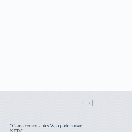
“Como comerciantes Woo podem usar
NFTs”