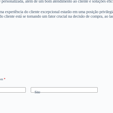
e personalizada, além de um bom atendimento ao cliente e soluções efic
 experiência do cliente excepcional estarão em uma posição privilegia
o cliente está se tornando um fator crucial na decisão de compra, ao la
com
*
Site