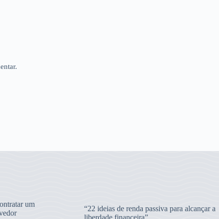
entar.
ntratar um
“22 ideias de renda passiva para alcançar a
vedor
liberdade financeira”