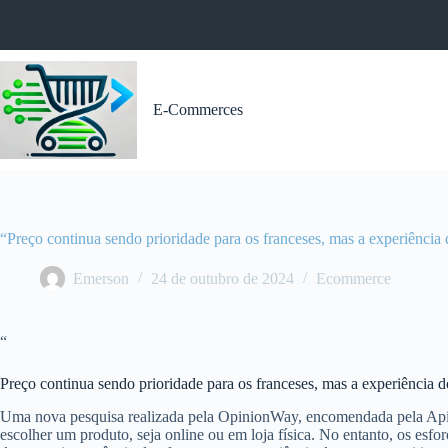
Pular
para
o
conteúdo
E-Commerces
“Preço continua sendo prioridade para os franceses, mas a experiência d
Emerson
24 de outubro de 2024
Ecommerce
“
Preço continua sendo prioridade para os franceses, mas a experiência do
Uma nova pesquisa realizada pela OpinionWay, encomendada pela Apizee
escolher um produto, seja online ou em loja física. No entanto, os e