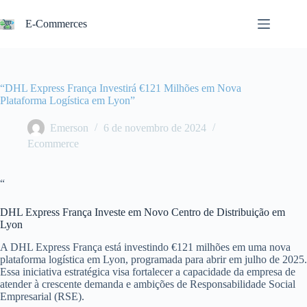
Pular
para
E-Commerces
o
conteúdo
“DHL Express França Investirá €121 Milhões em Nova
Plataforma Logística em Lyon”
Emerson
6 de novembro de 2024
Ecommerce
“
DHL Express França Investe em Novo Centro de Distribuição em
Lyon
A DHL Express França está investindo €121 milhões em uma nova
plataforma logística em Lyon, programada para abrir em julho de 2025.
Essa iniciativa estratégica visa fortalecer a capacidade da empresa de
atender à crescente demanda e ambições de Responsabilidade Social
Empresarial (RSE).