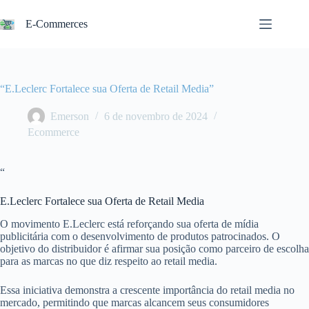
Pular
para
E-Commerces
o
conteúdo
“E.Leclerc Fortalece sua Oferta de Retail Media”
Emerson
6 de novembro de 2024
Ecommerce
“
E.Leclerc Fortalece sua Oferta de Retail Media
O movimento E.Leclerc está reforçando sua oferta de mídia
publicitária com o desenvolvimento de produtos patrocinados. O
objetivo do distribuidor é afirmar sua posição como parceiro de escolha
para as marcas no que diz respeito ao retail media.
Essa iniciativa demonstra a crescente importância do retail media no
mercado, permitindo que marcas alcancem seus consumidores