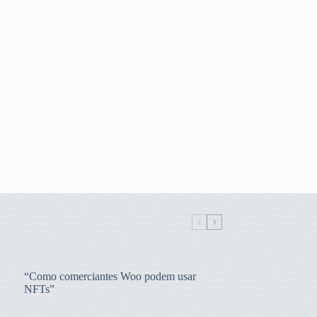
“Como comerciantes Woo podem usar
NFTs”