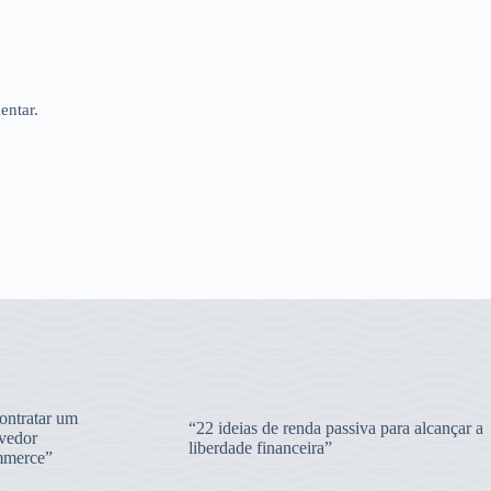
entar.
ntratar um
“22 ideias de renda passiva para alcançar a
vedor
liberdade financeira”
merce”