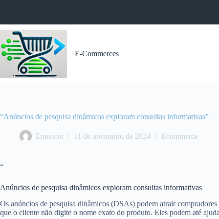
Pular
para
o
conteúdo
E-Commerces
“Anúncios de pesquisa dinâmicos exploram consultas informativas”
Emerson
11 de novembro de 2024
Ecommerce
“
Anúncios de pesquisa dinâmicos exploram consultas informativas
Os anúncios de pesquisa dinâmicos (DSAs) podem atrair compradores va
que o cliente não digite o nome exato do produto. Eles podem até ajuda