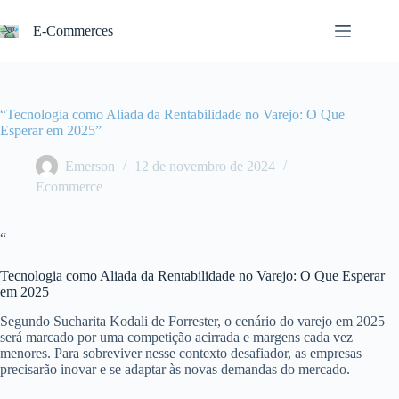
Pular
para
E-Commerces
o
conteúdo
“Tecnologia como Aliada da Rentabilidade no Varejo: O Que
Esperar em 2025”
Emerson
12 de novembro de 2024
Ecommerce
“
Tecnologia como Aliada da Rentabilidade no Varejo: O Que Esperar
em 2025
Segundo Sucharita Kodali de Forrester, o cenário do varejo em 2025
será marcado por uma competição acirrada e margens cada vez
menores. Para sobreviver nesse contexto desafiador, as empresas
precisarão inovar e se adaptar às novas demandas do mercado.