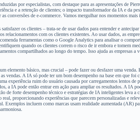
conduzidas por especialistas, com destaque para as apresentações de P
eriência e a retenção de clientes; o impacto transformador da IA e da 
r as conversões de e-commerce. Vamos mergulhar nos momentos mais imp
satisfazer os clientes – trata-se de usar dados para entender e antecip
ir os relacionamentos com os clientes existentes. Ao usar dados, as emp
comenda ferramentas como o Google Analytics para analisar o comporta
dentifiquem quando os clientes correm o risco de ir embora e tomem me
tamentos compartilhados ao longo do tempo. Isso ajuda as empresas a v
 um elemento básico, mas crucial – pode fazer ou desfazer uma venda
 as vendas. A IA só pode ter um bom desempenho na base em que foi con
uma experiência ruim do usuário causada por carregamentos lentos de pá
dos, a IA pode então entrar em ação para ampliar os resultados. A IA p
de forte desempenho técnico e estratégias de IA inteligentes leva a co
real, proporcionando experiências que parecem personalizadas e relevan
eral. Exemplos incluem como marcas usam realidade aumentada (AR) par
harmoniosa.