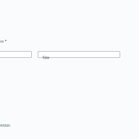
com
*
Site
entar.