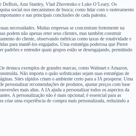
ierre DeBois, Ann Stanley, Vlad Zhovtenko e Luke O’Leary. Os
pesquisa social nos mecanismos de busca; como lidar com o rastreamento
ortantes e nas principais conclusões de cada palestra.
ar suas necessidades. Muitas empresas se concentram fortemente na
resas podem não apenas reter seus clientes, mas também construir
mento do cliente, observando métricas como taxas de rotatividade e
didas para mantê-los engajados. Uma estratégia poderosa que Pierre
er padrões e entender quais grupos estão se desengajando, permitindo
. Ele destaca exemplos de grandes marcas, como Walmart e Amazon,
struída. Não importa o quão sofisticadas sejam suas estratégias de
ginas. Sites rápidos criam o ambiente certo para a IA prosperar. Uma
ode personalizar recomendações de produtos, ajustar preços com base
nversões mais altas. A IA ajuda a personalizar todos os aspectos da
tes. A personalização não é mais opcional; é essencial para as
a criar uma experiência de compra mais personalizada, reduzindo a