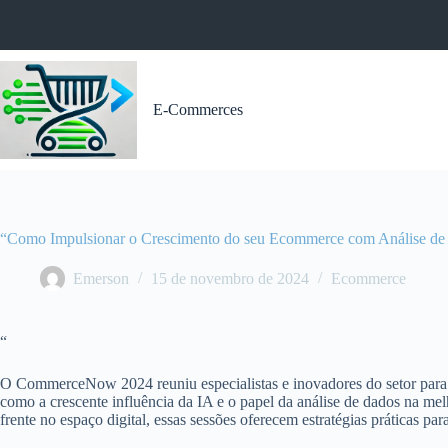
Pular
para
o
conteúdo
E-Commerces
“Como Impulsionar o Crescimento do seu Ecommerce com Análise 
Emerson
15 de novembro de 2024
Ecommerce
“
O CommerceNow 2024 reuniu especialistas e inovadores do setor para c
como a crescente influência da IA e o papel da análise de dados na me
frente no espaço digital, essas sessões oferecem estratégias práticas p