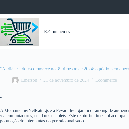
Pular
para
o
conteúdo
E-Commerces
“Audiência do e-commerce no 3º trimestre de 2024: o pódio permanece
Emerson
21 de novembro de 2024
Ecommerce
“
A Médiametrie/NetRatings e a Fevad divulgaram o ranking de audiência
via computadores, celulares e tablets. Este relatório trimestral acomp
população de internautas no período analisado.