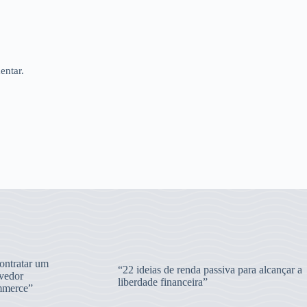
entar.
ntratar um
“22 ideias de renda passiva para alcançar a
vedor
liberdade financeira”
merce”