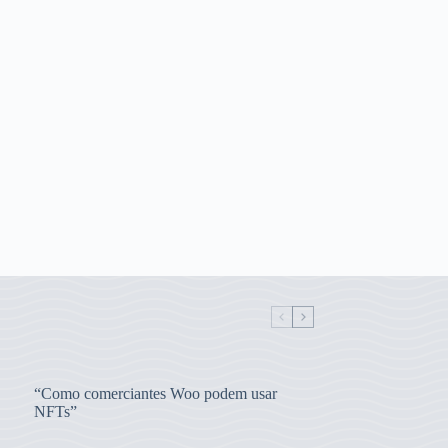
“Como comerciantes Woo podem usar
NFTs”