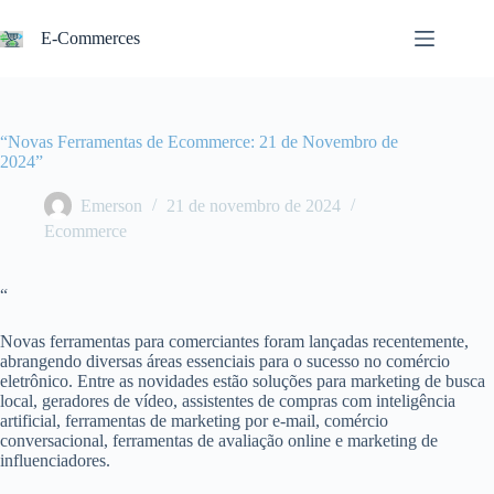
Pular
para
E-Commerces
o
conteúdo
“Novas Ferramentas de Ecommerce: 21 de Novembro de
2024”
Emerson
21 de novembro de 2024
Ecommerce
“
Novas ferramentas para comerciantes foram lançadas recentemente,
abrangendo diversas áreas essenciais para o sucesso no comércio
eletrônico. Entre as novidades estão soluções para marketing de busca
local, geradores de vídeo, assistentes de compras com inteligência
artificial, ferramentas de marketing por e-mail, comércio
conversacional, ferramentas de avaliação online e marketing de
influenciadores.