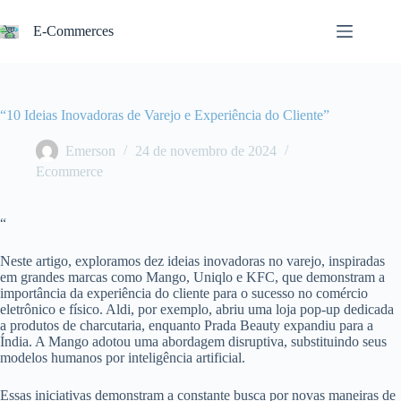
Pular
para
E-Commerces
o
conteúdo
“10 Ideias Inovadoras de Varejo e Experiência do Cliente”
Emerson
24 de novembro de 2024
Ecommerce
“
Neste artigo, exploramos dez ideias inovadoras no varejo, inspiradas
em grandes marcas como Mango, Uniqlo e KFC, que demonstram a
importância da experiência do cliente para o sucesso no comércio
eletrônico e físico. Aldi, por exemplo, abriu uma loja pop-up dedicada
a produtos de charcutaria, enquanto Prada Beauty expandiu para a
Índia. A Mango adotou uma abordagem disruptiva, substituindo seus
modelos humanos por inteligência artificial.
Essas iniciativas demonstram a constante busca por novas maneiras de