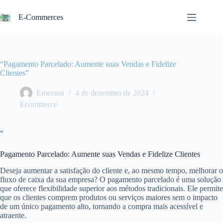
Pular
para
E-Commerces
o
conteúdo
“Pagamento Parcelado: Aumente suas Vendas e Fidelize
Clientes”
Emerson
4 de dezembro de 2024
Ecommerce
“
Pagamento Parcelado: Aumente suas Vendas e Fidelize Clientes
Deseja aumentar a satisfação do cliente e, ao mesmo tempo, melhorar o
fluxo de caixa da sua empresa? O pagamento parcelado é uma solução
que oferece flexibilidade superior aos métodos tradicionais. Ele permite
que os clientes comprem produtos ou serviços maiores sem o impacto
de um único pagamento alto, tornando a compra mais acessível e
atraente.