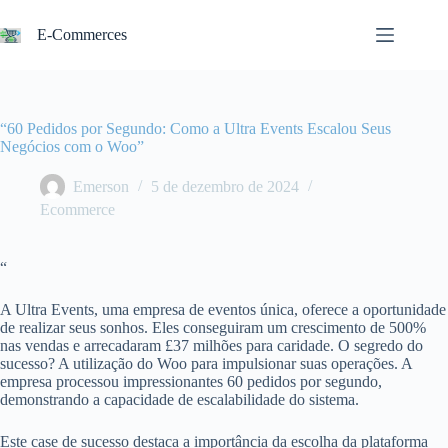
Pular
para
E-Commerces
o
conteúdo
“60 Pedidos por Segundo: Como a Ultra Events Escalou Seus
Negócios com o Woo”
Emerson
5 de dezembro de 2024
Ecommerce
“
A Ultra Events, uma empresa de eventos única, oferece a oportunidade
de realizar seus sonhos. Eles conseguiram um crescimento de 500%
nas vendas e arrecadaram £37 milhões para caridade. O segredo do
sucesso? A utilização do Woo para impulsionar suas operações. A
empresa processou impressionantes 60 pedidos por segundo,
demonstrando a capacidade de escalabilidade do sistema.
Este case de sucesso destaca a importância da escolha da plataforma