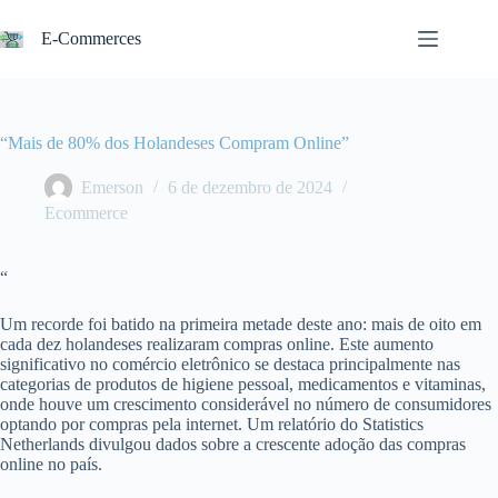
Pular
para
E-Commerces
o
conteúdo
“Mais de 80% dos Holandeses Compram Online”
Emerson
6 de dezembro de 2024
Ecommerce
“
Um recorde foi batido na primeira metade deste ano: mais de oito em
cada dez holandeses realizaram compras online. Este aumento
significativo no comércio eletrônico se destaca principalmente nas
categorias de produtos de higiene pessoal, medicamentos e vitaminas,
onde houve um crescimento considerável no número de consumidores
optando por compras pela internet. Um relatório do Statistics
Netherlands divulgou dados sobre a crescente adoção das compras
online no país.