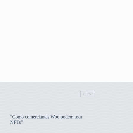
“Como comerciantes Woo podem usar
NFTs”