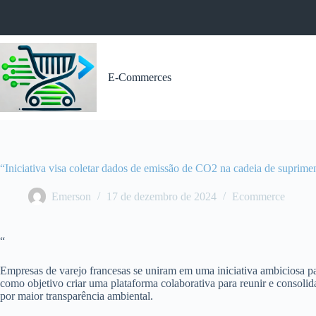
Pular
para
o
conteúdo
E-Commerces
“Iniciativa visa coletar dados de emissão de CO2 na cadeia de suprime
Emerson
17 de dezembro de 2024
Ecommerce
“
Empresas de varejo francesas se uniram em uma iniciativa ambiciosa p
como objetivo criar uma plataforma colaborativa para reunir e consoli
por maior transparência ambiental.