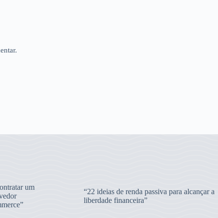
entar.
ntratar um
“22 ideias de renda passiva para alcançar a
vedor
liberdade financeira”
merce”