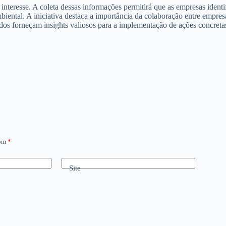
interesse. A coleta dessas informações permitirá que as empresas ident
iental. A iniciativa destaca a importância da colaboração entre empresa
tados forneçam insights valiosos para a implementação de ações concret
com
*
Site