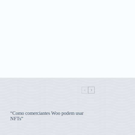
“Como comerciantes Woo podem usar
NFTs”