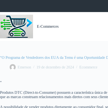
Pular
para
o
conteúdo
E-Commerces
“O Programa de Vendedores dos EUA da Temu é uma Oportunidade
Emerson
19 de dezembro de 2024
Ecommerce
“
Produtos DTC (Direct-to-Consumer) possuem a característica única de 
que as marcas construam relacionamentos mais diretos com seus cliente
A possibilidade de vender produtos diretamente ao consumidor final, 