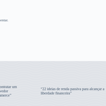
entar.
ntratar um
“22 ideias de renda passiva para alcançar a
vedor
liberdade financeira”
merce”