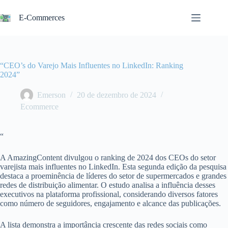
Pular
para
E-Commerces
o
conteúdo
“CEO’s do Varejo Mais Influentes no LinkedIn: Ranking
2024”
Emerson
20 de dezembro de 2024
Ecommerce
“
A AmazingContent divulgou o ranking de 2024 dos CEOs do setor
varejista mais influentes no LinkedIn. Esta segunda edição da pesquisa
destaca a proeminência de líderes do setor de supermercados e grandes
redes de distribuição alimentar. O estudo analisa a influência desses
executivos na plataforma profissional, considerando diversos fatores
como número de seguidores, engajamento e alcance das publicações.
A lista demonstra a importância crescente das redes sociais como