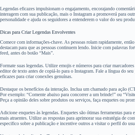
Legendas eficazes impulsionam o engajamento, encorajando comentários 
interagem com sua publicação, mais o Instagram a promoverá para outro
personalidade e ajuda os seguidores a entenderem o valor do seu produ
Dicas para Criar Legendas Envolventes
Comece com informações-chave. As pessoas rolam rapidamente, então é c
destacam para que as pessoas continuem lendo. Inicie com palavras for
feed, antes do botão “Mais”.
Formate suas legendas. Utilize emojis e números para criar marcadores 
editor de texto antes de copiá-lo para o Instagram. Fale a língua do 
eficazes para criar conexões genuínas.
Destaque os benefícios da interação. Inclua um chamado para ação (CTA
Por exemplo: “Comente abaixo para concorrer a um brinde!” ou “Visite n
Peça a opinião deles sobre produtos ou serviços, faça enquetes ou prom
Adicione enquetes às legendas. Enquetes são ótimas ferramentas para e
mais atraentes. Utilize as respostas para aprimorar sua estratégia de c
especifico sobre a publicação e incentive outros a visitar o perfil do usu