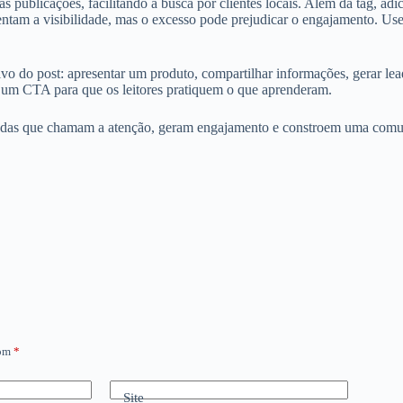
s publicações, facilitando a busca por clientes locais. Além da tag, a
ntam a visibilidade, mas o excesso pode prejudicar o engajamento. Use 
ivo do post: apresentar um produto, compartilhar informações, gerar lea
a um CTA para que os leitores pratiquem o que aprenderam.
gendas que chamam a atenção, geram engajamento e constroem uma comun
com
*
Site