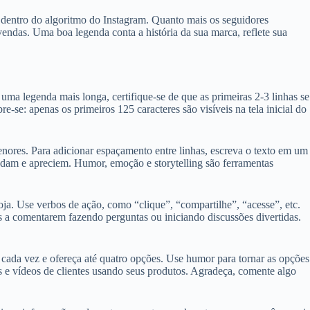
 dentro do algoritmo do Instagram. Quanto mais os seguidores
endas. Uma boa legenda conta a história da sua marca, reflete sua
ma legenda mais longa, certifique-se de que as primeiras 2-3 linhas se
e: apenas os primeiros 125 caracteres são visíveis na tela inicial do
enores. Para adicionar espaçamento entre linhas, escreva o texto em um
endam e apreciem. Humor, emoção e storytelling são ferramentas
ja. Use verbos de ação, como “clique”, “compartilhe”, “acesse”, etc.
s a comentarem fazendo perguntas ou iniciando discussões divertidas.
 cada vez e ofereça até quatro opções. Use humor para tornar as opções
os e vídeos de clientes usando seus produtos. Agradeça, comente algo