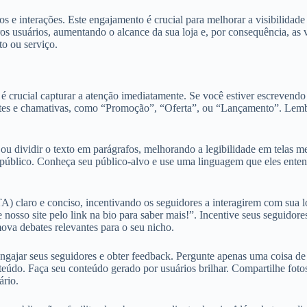
e interações. Este engajamento é crucial para melhorar a visibilidade
s usuários, aumentando o alcance da sua loja e, por consequência, as v
to ou serviço.
rucial capturar a atenção imediatamente. Se você estiver escrevendo u
tes e chamativas, como “Promoção”, “Oferta”, ou “Lançamento”. Lembre-s
ou dividir o texto em parágrafos, melhorando a legibilidade em telas m
seu público. Conheça seu público-alvo e use uma linguagem que eles ent
) claro e conciso, incentivando os seguidores a interagirem com sua lo
osso site pelo link na bio para saber mais!”. Incentive seus seguidore
ova debates relevantes para o seu nicho.
ngajar seus seguidores e obter feedback. Pergunte apenas uma coisa de
onteúdo. Faça seu conteúdo gerado por usuários brilhar. Compartilhe fot
ário.