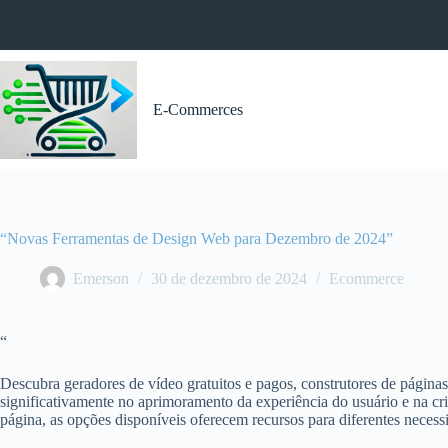
Pular
para
o
conteúdo
E-Commerces
“Novas Ferramentas de Design Web para Dezembro de 2024”
Emerson
30 de dezembro de 2024
Ecommerce
“
Descubra geradores de vídeo gratuitos e pagos, construtores de páginas
significativamente no aprimoramento da experiência do usuário e na cria
página, as opções disponíveis oferecem recursos para diferentes necessi