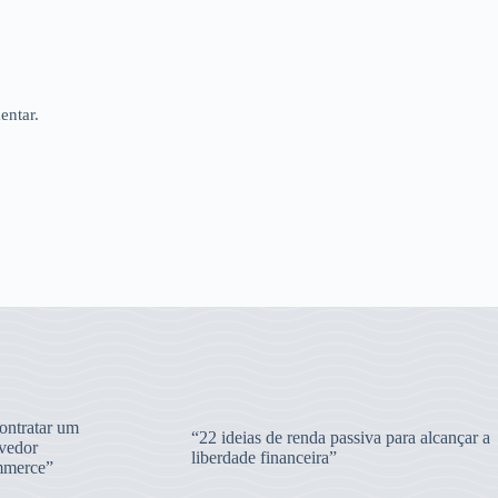
entar.
ntratar um
“22 ideias de renda passiva para alcançar a
vedor
liberdade financeira”
merce”