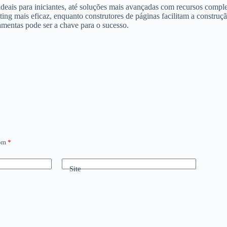
ideais para iniciantes, até soluções mais avançadas com recursos compl
g mais eficaz, enquanto construtores de páginas facilitam a construção
amentas pode ser a chave para o sucesso.
com
*
Site