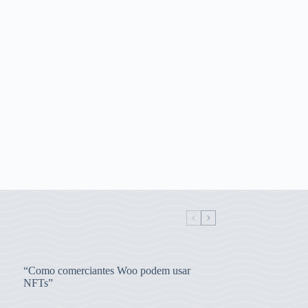
“Como comerciantes Woo podem usar
NFTs”