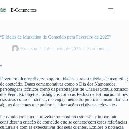
Pular
para
E-Commerces
o
conteúdo
“5 Ideias de Marketing de Conteúdo para Fevereiro de 2025”
Emerson
2 de janeiro de 2025
Ecommerce
“
Fevereiro oferece diversas oportunidades para estratégias de marketing
de conteúdo. Datas comemorativas como o Dia dos Namorados,
personagens icônicos como os personagens de Charles Schulz (criador
dos Peanuts), objetos nostálgicos como as Pedras de Estimação, filmes
clássicos como Cinderela, e o engajamento do público consumidor são
alguns dos temas que podem inspirar ações criativas e relevantes.
Pensando em como aproveitar ao máximo este mês, é importante
considerar a criação de conteúdo que se conecte com essas referências
culturais e com as expectativas dos seus clientes. Explore o potencial