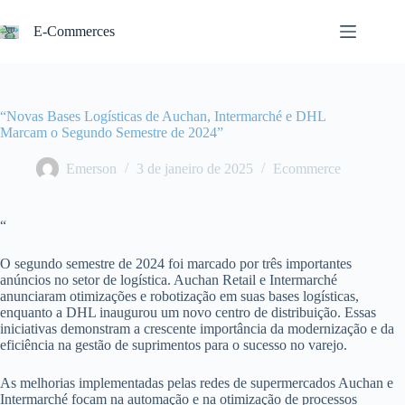
Pular
para
E-Commerces
o
conteúdo
“Novas Bases Logísticas de Auchan, Intermarché e DHL
Marcam o Segundo Semestre de 2024”
Emerson
3 de janeiro de 2025
Ecommerce
“
O segundo semestre de 2024 foi marcado por três importantes
anúncios no setor de logística. Auchan Retail e Intermarché
anunciaram otimizações e robotização em suas bases logísticas,
enquanto a DHL inaugurou um novo centro de distribuição. Essas
iniciativas demonstram a crescente importância da modernização e da
eficiência na gestão de suprimentos para o sucesso no varejo.
As melhorias implementadas pelas redes de supermercados Auchan e
Intermarché focam na automação e na otimização de processos