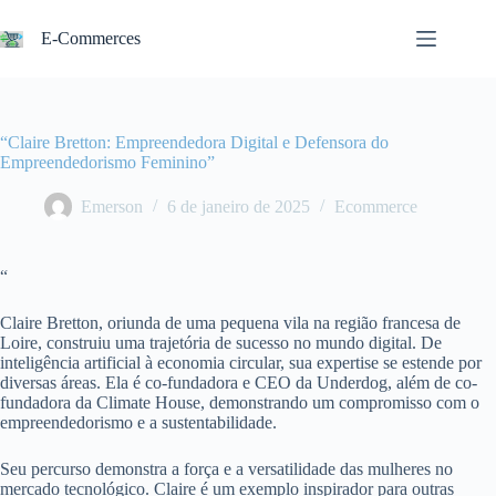
Pular
para
E-Commerces
o
conteúdo
“Claire Bretton: Empreendedora Digital e Defensora do
Empreendedorismo Feminino”
Emerson
6 de janeiro de 2025
Ecommerce
“
Claire Bretton, oriunda de uma pequena vila na região francesa de
Loire, construiu uma trajetória de sucesso no mundo digital. De
inteligência artificial à economia circular, sua expertise se estende por
diversas áreas. Ela é co-fundadora e CEO da Underdog, além de co-
fundadora da Climate House, demonstrando um compromisso com o
empreendedorismo e a sustentabilidade.
Seu percurso demonstra a força e a versatilidade das mulheres no
mercado tecnológico. Claire é um exemplo inspirador para outras