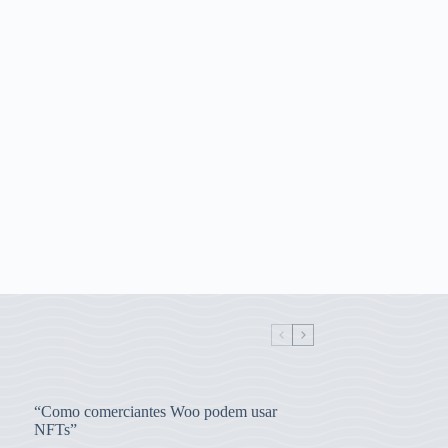
“Como comerciantes Woo podem usar
NFTs”