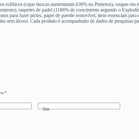
entos ecléticos (cujas buscas aumentaram 630% no Pinterest), roupas e
 aumento), raquetes de padel (1186% de crescimento segundo o Explodi
dutos para fazer picles, papel de parede removível, itens essenciais para 
inks sem álcool. Cada produto é acompanhado de dados de pesquisas p
com
*
Site