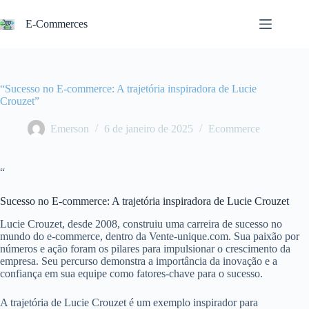
Pular
para
E-Commerces
o
conteúdo
“Sucesso no E-commerce: A trajetória inspiradora de Lucie
Crouzet”
Emerson
6 de janeiro de 2025
Ecommerce
“
Sucesso no E-commerce: A trajetória inspiradora de Lucie Crouzet
Lucie Crouzet, desde 2008, construiu uma carreira de sucesso no
mundo do e-commerce, dentro da Vente-unique.com. Sua paixão por
números e ação foram os pilares para impulsionar o crescimento da
empresa. Seu percurso demonstra a importância da inovação e a
confiança em sua equipe como fatores-chave para o sucesso.
A trajetória de Lucie Crouzet é um exemplo inspirador para