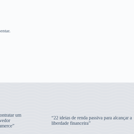
entar.
ntratar um
“22 ideias de renda passiva para alcançar a
vedor
liberdade financeira”
merce”