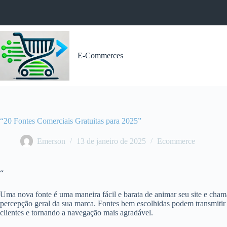
Pular
para
o
conteúdo
E-Commerces
“20 Fontes Comerciais Gratuitas para 2025”
Emerson
13 de janeiro de 2025
Ecommerce
“
Uma nova fonte é uma maneira fácil e barata de animar seu site e chamar
percepção geral da sua marca. Fontes bem escolhidas podem transmitir 
clientes e tornando a navegação mais agradável.