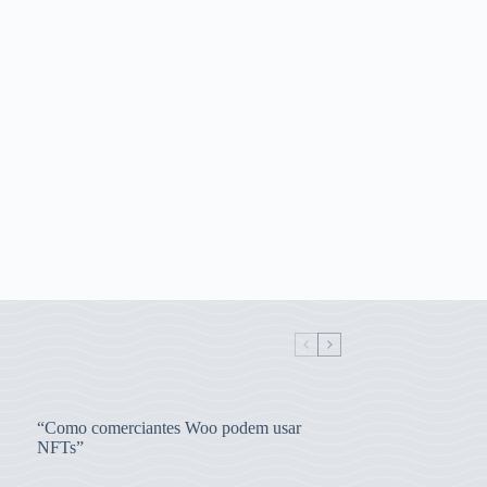
“Como comerciantes Woo podem usar
NFTs”