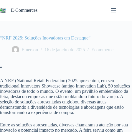
Pular
para
E-Commerces
o
conteúdo
“NRF 2025: Soluções Inovadoras em Destaque”
Emerson
16 de janeiro de 2025
Ecommerce
“
A NRF (National Retail Federation) 2025 apresentou, em seu
tradicional Innovators Showcase (antigo Innovation Lab), 50 soluções
inovadoras de todo o mundo. O evento, um pavilhão emblemático da
feira, destacou empresas que estão moldando o futuro do varejo. A
seleção de soluções apresentadas englobou diversas áreas,
demonstrando a diversidade de tecnologias e abordagens que estão
transformando a experiência de compra.
Entre as soluções apresentadas, diversas chamaram a atenção por sua
inovação e potencial impacto no mercado. A feira serviu como um