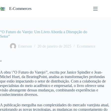
Pular
para
E-Commerces
o
conteúdo
“O Futuro do Varejo: Um Livro Aborda a Disrupção do
Setor”
Emerson
20 de janeiro de 2025
Ecommerce
“
A obra \”O Futuro do Varejo\”, escrita por Janice Spindler e Jean-
Michel Huet, da BearingPoint, analisa as transformações profundas
que estão impactando o setor de distribuição. Com a colaboração de
especialistas do meio acadêmico e empresarial, o livro oferece uma
visão abrangente dessas mudanças, combinando experiências e
conhecimentos diversos.
A publicação mergulha nas complexidades do mercado varejista atual,
explorando as novas tecnologias, as mudanças no comportamento do