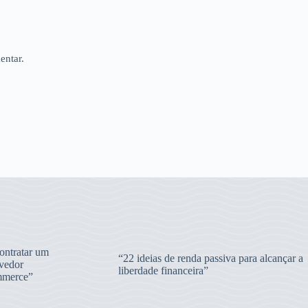
entar.
ntratar um
“22 ideias de renda passiva para alcançar a
vedor
liberdade financeira”
merce”