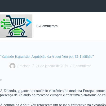
Pular
para
o
conteúdo
E-Commerces
“Zalando Expansão: Aquisição da About You por €1,1 Bilhão”
Emerson
21 de janeiro de 2025
Ecommerce
“
A Zalando, gigante do comércio eletrônico de moda na Europa, anunciou
presença da Zalando no mercado europeu e criar uma plataforma de comé
A compra da About You representa um passo significativo na expansão d