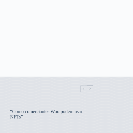
“Como comerciantes Woo podem usar
NFTs”