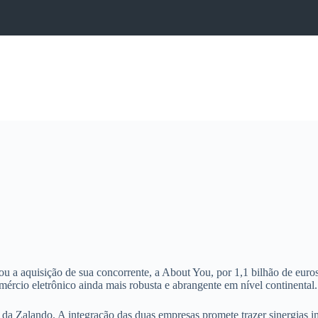
 a aquisição de sua concorrente, a About You, por 1,1 bilhão de euros
rcio eletrônico ainda mais robusta e abrangente em nível continental.
a Zalando. A integração das duas empresas promete trazer sinergias imp