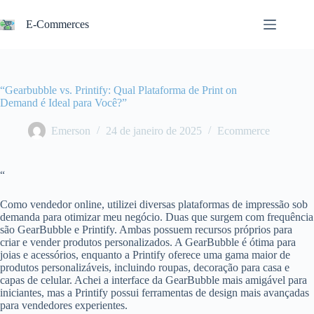
Pular
para
E-Commerces
o
conteúdo
“Gearbubble vs. Printify: Qual Plataforma de Print on
Demand é Ideal para Você?”
Emerson
24 de janeiro de 2025
Ecommerce
“
Como vendedor online, utilizei diversas plataformas de impressão sob
demanda para otimizar meu negócio. Duas que surgem com frequência
são GearBubble e Printify. Ambas possuem recursos próprios para
criar e vender produtos personalizados. A GearBubble é ótima para
joias e acessórios, enquanto a Printify oferece uma gama maior de
produtos personalizáveis, incluindo roupas, decoração para casa e
capas de celular. Achei a interface da GearBubble mais amigável para
iniciantes, mas a Printify possui ferramentas de design mais avançadas
para vendedores experientes.