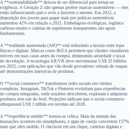
A **sustentabilidade** deixou de ser diferencial para tornar-se
exigência. A Geração Z não apenas prefere marcas sustentáveis — eles
estão influenciando pais e avós a fazerem o mesmo. Em 2022, a
disposição dos jovens para pagar mais por práticas sustentáveis
aumentou 42% em relação a 2021. Embalagens ecológicas, logística
carbono-neutro e cadeias de suprimento transparentes são agora
fundamentais.
A **realidade aumentada (AR)** está reduzindo a lacuna entre lojas
físicas e digitais. Marcas como IKEA permitem que clientes visualizem
móveis em suas casas antes da compra, diminuindo ansiedade e taxas
de devolução. A tecnologia AR/VR deve movimentar US$ 35 bilhões
em 2025, com aplicações que vão desde provadores virtuais de roupas
até demonstrações imersivas de produtos.
O **social commerce** transformou redes sociais em vitrines
completas. Instagram, TikTok e Pinterest evoluíram para experiências
de compra integradas, onde usuários descobrem, exploram e adquirem
produtos sem sair do feed. Projeções indicam que o social commerce
ultrapassará US$ 1 trilhão em receitas até 2028.
A **experiência mobile** tornou-se crítica. Mais da metade das
transações ocorrem em smartphones, e apps de varejo convertem 157%
mais que sites mobile. O checkout em um clique, carteiras digitais e