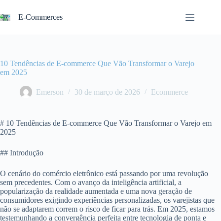
Pular
para
E-Commerces
o
conteúdo
10 Tendências de E-commerce Que Vão Transformar o Varejo
em 2025
Emerson
30 de março de 2026
Ecommerce
# 10 Tendências de E-commerce Que Vão Transformar o Varejo em
2025
## Introdução
O cenário do comércio eletrônico está passando por uma revolução
sem precedentes. Com o avanço da inteligência artificial, a
popularização da realidade aumentada e uma nova geração de
consumidores exigindo experiências personalizadas, os varejistas que
não se adaptarem correm o risco de ficar para trás. Em 2025, estamos
testemunhando a convergência perfeita entre tecnologia de ponta e